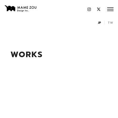
JP
TW
WORKS