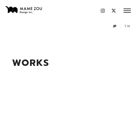
JP
TW
WORKS